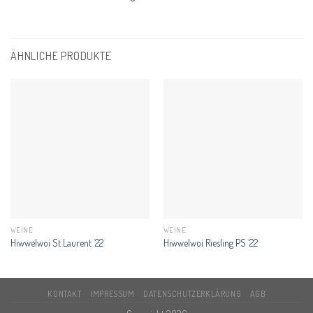
ÄHNLICHE PRODUKTE
WEINE
WEINE
Hiwwelwoi St Laurent ´22
Hiwwelwoi Riesling PS ´22
KONTAKT
IMPRESSUM
DATENSCHUTZERKLÄRUNG
AGB