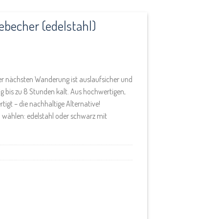
becher (edelstahl)
der nächsten Wanderung ist auslaufsicher und
g bis zu 8 Stunden kalt. Aus hochwertigen,
igt – die nachhaltige Alternative!
 wählen: edelstahl oder schwarz mit