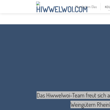
Skip
Mundart im Glas
KO
to
content
Das Hiwwelwoi-Team freut sich a
Weingütern Rhein