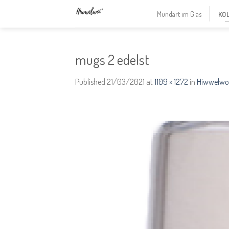
Skip
Mundart im Glas
KO
to
content
mugs 2 edelst
Published
21/03/2021
at
1109 × 1272
in
Hiwwelwoi